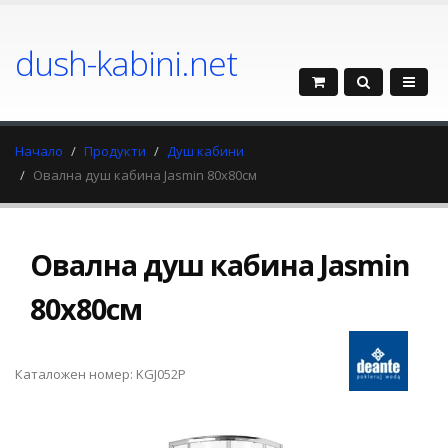
dush-kabini.net
Начало
Продукти
Душ кабини
Овална душ кабина Jasmin 80x80см
Овална душ кабина Jasmin
80x80см
Каталожен номер: KGJ052P