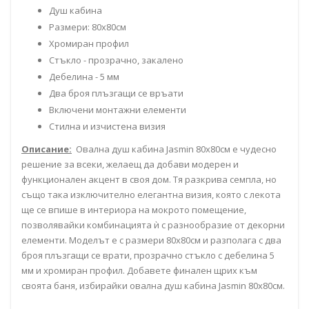
Душ кабина
Размери: 80х80см
Хромиран профил
Стъкло - прозрачно, закалено
Дебелина - 5 мм
Два броя плъзгащи се връати
Включени монтажни елементи
Стилна и изчистена визия
Описание:
Овална душ кабина Jasmin 80x80см е чудесно
решение за всеки, желаещ да добави модерен и
функционален акцент в своя дом. Тя разкрива семпла, но
също така изключително елегантна визия, която с лекота
ще се впише в интериора на мокрото помещение,
позволявайки комбинацията ѝ с разнообразие от декорни
елементи. Моделът е с размери 80х80см и разполага с два
броя плъзгащи се врати, прозрачно стъкло с дебелина 5
мм и хромиран профил. Добавете финален щрих към
своята баня, избирайки овална душ кабина Jasmin 80х80см.