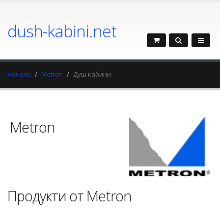
dush-kabini.net
Начало
Metron
Душ кабини
Metron
Продукти от Metron