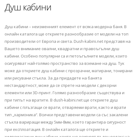
Душ кабини
Душ кабини – неизменният елемент от всяка модерна баня. В
онлайн каталога ще откриете разнообразие от модели на топ
производители от Европа и света. Dush-kabini.net представя на
Вашето внимание овални, квадратни и правоъгълни душ
кабини. Особено популярни са и петоъгълните модели, които
осигуряват най-голямо пространство за вземане на душ. Тук
може да откриете душ кабини с прозрачни, матирани, тонирани
или рисувани стъкла. За да придадете на банята
нестандартност, може да се спрете на модели с декорни
елементи или 3D-принт. Голямо разнообразие съществува и
при типът на вратите. В dush-kabini.net ще откриете душ
кабини с плъзгащи се врати, отваряеми врати, както и врати
тип „хармоника“. Всички представени модели са със закалени
стъкла вариращи между 5мм-8мм, което гарантира сигурност
при експлоатация. В онлайн каталога ще откриете и
хидромасажни душ кабини, които ще осигурят пълен релакс на