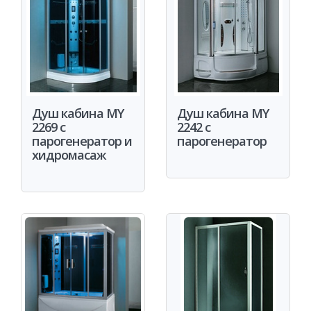
Душ кабина MY
Душ кабина MY
2269 с
2242 с
парогенератор и
парогенератор
хидромасаж