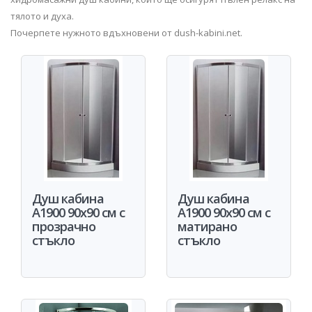
тялото и духа.
Почерпете нужното вдъхновени от dush-kabini.net.
Душ кабина
Душ кабина
A1900 90x90 см с
A1900 90x90 см с
прозрачно
матирано
стъкло
стъкло