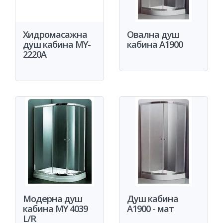
Хидромасажна
Овална душ
душ кабина MY-
кабина A1900
2220A
Модерна душ
Душ кабина
кабина MY 4039
A1900 - мат
L/R