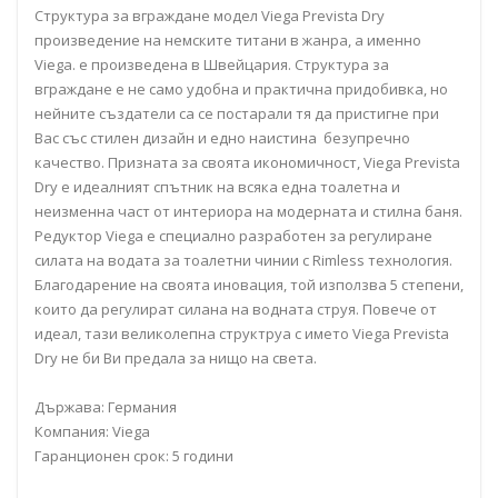
Структура за вграждане модел Viega Prevista Dry
произведение на немските титани в жанра, а именно
Viega. е произведена в Швейцария. Структура за
вграждане e не само удобна и практична придобивка, но
нейните създатели са се постарали тя да пристигне при
Вас със стилен дизайн и едно наистина безупречно
качество. Призната за своята икономичност, Viega Prevista
Dry е идеалният спътник на всяка една тоалетна и
неизменна част от интериора на модерната и стилна баня.
Редуктор Viega e специално разработен за регулиране
силата на водата за тоалетни чинии с Rimless технология.
Благодарение на своята иновация, той използва 5 степени,
които да регулират силана на водната струя. Повече от
идеал, тази великолепна структруа с името Viega Prevista
Dry не би Ви предала за нищо на света.
Държава: Германия
Компания: Viega
Гаранционен срок: 5 години