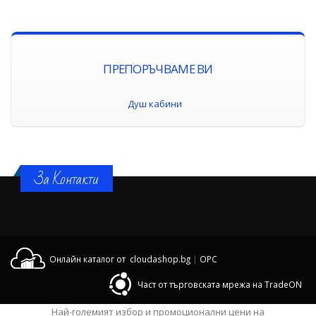
ПРЕПОРЪЧВАМЕ ВИ
Душ кабини
За Контакти
Онлайн каталог от cloudashop.bg
|
OPC
Част от търговската мрежа на TradeON
Най-големият избор и промоционални цени на