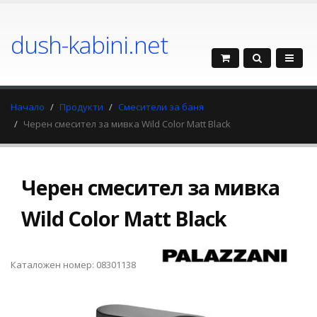
dush-kabini.net
Начало
Продукти
Смесители за баня
Черен смесител за мивка Wild Color Matt Black
Черен смесител за мивка
Wild Color Matt Black
Каталожен номер: 08301138