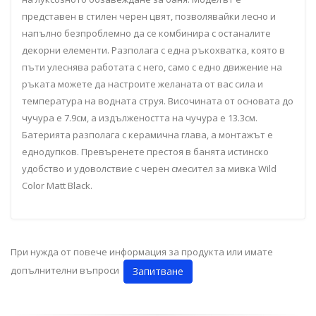
представен в стилен черен цвят, позволявайки лесно и
напълно безпроблемно да се комбинира с останалите
декорни елементи. Разполага с една ръкохватка, която в
пъти улеснява работата с него, само с едно движение на
ръката можете да настроите желаната от вас сила и
температура на водната струя. Височината от основата до
чучура е 7.9см, а издължеността на чучура е 13.3см.
Батерията разполага с керамична глава, а монтажът е
еднодупков. Превъренете престоя в банята истинско
удобство и удоволствие с черен смесител за мивка Wild
Color Matt Black.
При нужда от повече информация за продукта или имате
допълнителни въпроси
Запитване