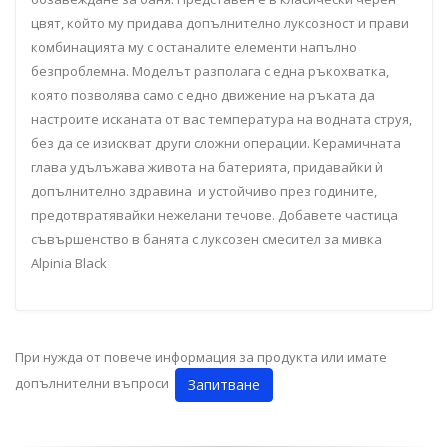
цвят, който му придава допълнително луксозност и прави
комбинацията му с останалите елементи напълно
безпроблемна. Моделът разполага с една ръкохватка,
която позволява само с едно движение на ръката да
настроите исканата от вас температура на водната струя,
без да се изискват други сложни операции. Керамичната
глава удълъжава живота на батерията, придавайки ѝ
допълнително здравина и устойчиво през годините,
предотвратявайки нежелани течове. Добавете частица
съвършенство в банята с луксозен смесител за мивка
Alpinia Black
При нужда от повече информация за продукта или имате
допълнителни въпроси
Запитване