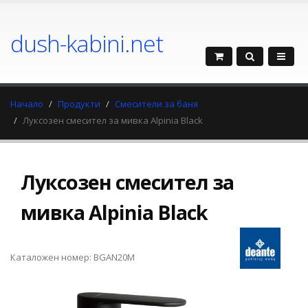
dush-kabini.net
Начало
Продукти
Смесители за баня
Луксозен смесител за мивка Alpinia Black
Луксозен смесител за
мивка Alpinia Black
Каталожен номер: BGAN20M