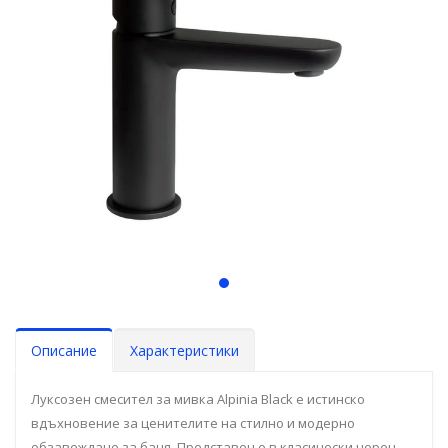
Описание
Характеристики
Луксозен смесител за мивка Alpinia Black е истинско
вдъхновение за ценителите на стилно и модерно
обзавеждане за баня. Представен е в класически черен