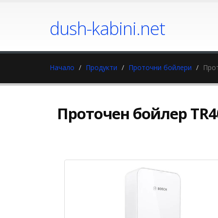
dush-kabini.net
Начало
Продукти
Проточни бойлери
Прот
Проточен бойлер TR40