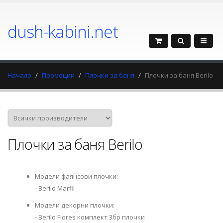
dush-kabini.net
Начало
Промоции
Плочки за баня
Плочки за баня Berilo
Плочки за баня Berilo
Модели фаянсови плочки:
- Berilo Marfil
Модели декорни плочки:
- Berilo Fiores комплект 3бр плочки