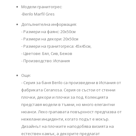
Модели гранитогрес:
-Berilo Marfil Gres
Допълнителна информация:
- Размери на фаянс: 20х50см
- Размери на декори: 20х50см
- Размери на гранитогреса: 45х45см,
- Цветове: Бял, Сив, Бежов
- Производство: Испания
Още:
- Серия за баня Berilo са произведени в Испания от
фабриката Ceranosa. Серия се състои от стенни
плочки, декори и плочки за под. Колекцията
представя модели в тъмни, но много елегантни
нюанси. Леко грапавата повърхност предпазва от
нежелани инциденти, когато подът е мокър.
Дизайнът на плочките наподобява визията на
естествен камък, а декорите предлагат