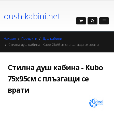
dush-kabini.net
Начало
Продукти
Душ кабини
Стилна душ кабина - Kubo 75x95см с плъзгащи се врати
Стилна душ кабина - Kubo
75x95см с плъзгащи се
врати