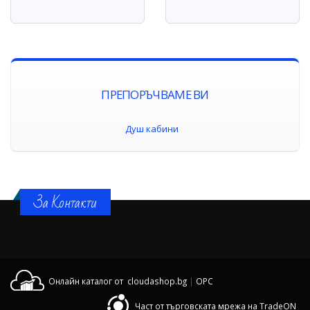
ПРЕПОРЪЧВАМЕ ВИ
Душ кабини
За Контакти
Онлайн каталог от cloudashop.bg
|
OPC
Част от търговската мрежа на TradeON