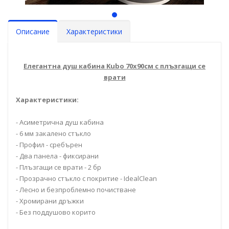
Описание
Характеристики
Елегантна душ кабина Kubo 70x90см с плъзгащи се
врати
Характеристики:
- Асиметрична душ кабина
- 6 мм закалено стъкло
- Профил - сребърен
- Два панела - фиксирани
- Плъзгащи се врати - 2 бр
- Прозрачно стъкло с покритие - IdealClean
- Лесно и безпроблемно почистване
- Хромирани дръжки
- Без поддушово корито