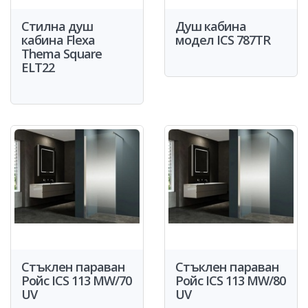
Стилна душ
Душ кабина
кабина Flexa
модел ICS 787TR
Thema Square
ELT22
Стъклен параван
Стъклен параван
Ройс ICS 113 MW/70
Ройс ICS 113 MW/80
UV
UV