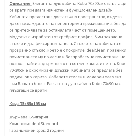
Описание:
Елегантна душ кабина Kubo 70x90см с плъзгащи
се врати предлага изчистен и функционален дизайн.
Кабината предоставя достатъчно пространство, където
да се наслаждавате на неповторими преживявания, без да
се притеснявате за останалата част от помещението.
Моделът е изработен от сребрист профил, 6 мм закалено
стъкло и два фиксирани панела. Стъклото на кабината е
прозрачно стъкло, което е с покритие IdealClean, правейки
почистването му по-лесно и безпроблемно почистване, не
позволявайки задържането на котлен камък и петна. Kubo
70x90см е с хромирани дръжки. Кабината се предлага без
поддушово корито. Добавете стилен и модерен елемент
съм Вашата баня с Елегантна душ кабина Kubo 70x90см с
плъзгащи се врати.
Код: 75x95x195 см
Държава: България
Компания: Ideal Standard
Гаранционен срок: 2 години