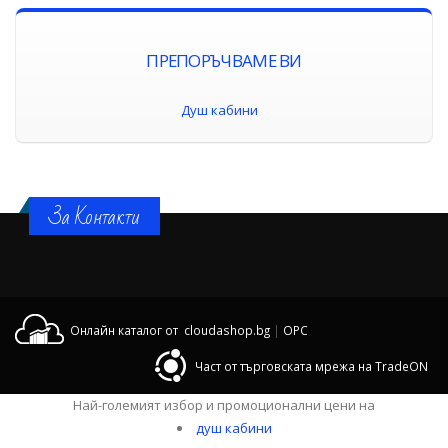
ПРЕПОРЪЧВАМЕ ВИ
Душ кабини
За Контакти
Онлайн каталог от cloudashop.bg
|
OPC
Част от търговската мрежа на TradeON
Най-големият избор и промоционални цени на
душ кабини