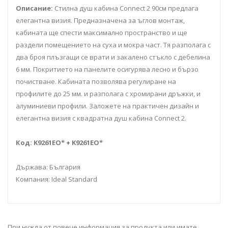
Описание:
Стилна душ кабина Connect 2 90cм предлага
елегантна визия. Предназначена за ъглов монтаж,
кабината ще спести максимално пространство и ще
раздели помещението на суха и мокра част. Тя разполага с
два броя плъзгащи се врати и закалено стъкло с дебелина
6 мм. Покритието на панелите осигурява лесно и бързо
почистване. Кабината позволява регулиране на
профилите до 25 мм. и разполага с хромирани дръжки, и
алуминиеви профили. Заложете на практичен дизайн и
елегантна визия с квадратна душ кабина Connect 2.
Код: K9261EO* + K9261EO*
Държава: България
Компания: Ideal Standard
При нужда от повече информация за продукта или имате