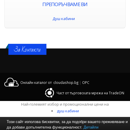
ПРЕПОРЪЧВАМЕ ВИ
Душ кабини
За Контакти
Онлайн каталог от cloudashop.bg
|
OPC
Част от търговската мрежа на TradeON
Най-големият избор и промоционални цени на
душ кабини
Този сайт използва бисквитки, за да подобри вашето преживяване и
да добави допълнителна функционалност.
Детайли