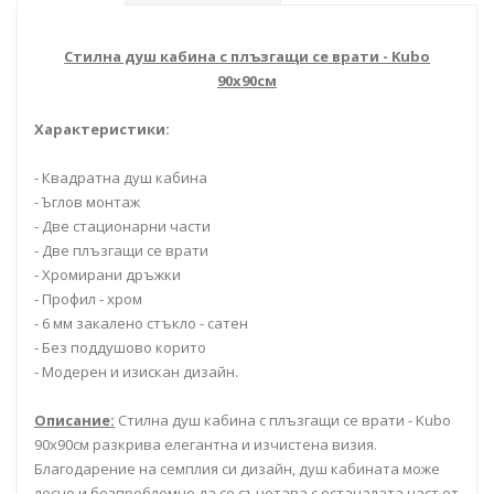
Стилна душ кабина с плъзгащи се врати - Kubo
90x90см
Характеристики:
- Квадратна душ кабина
- Ъглов монтаж
- Две стационарни части
- Две плъзгащи се врати
- Хромирани дръжки
- Профил - хром
- 6 мм закалено стъкло - сатен
- Без поддушово корито
- Модерен и изискан дизайн.
Описание:
Стилна душ кабина с плъзгащи се врати - Kubo
90x90см разкрива елегантна и изчистена визия.
Благодарение на семплия си дизайн, душ кабината може
лесно и безпроблемно да се съчетава с останалата част от