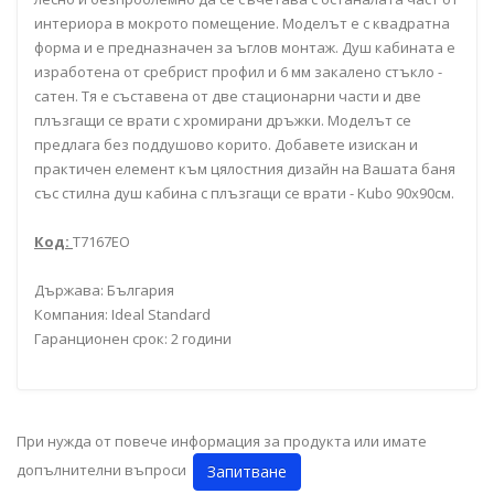
интериора в мокрото помещение. Моделът е с квадратна
форма и е предназначен за ъглов монтаж. Душ кабината е
изработена от сребрист профил и 6 мм закалено стъкло -
сатен. Тя е съставена от две стационарни части и две
плъзгащи се врати с хромирани дръжки. Моделът се
предлага без поддушово корито. Добавете изискан и
практичен елемент към цялостния дизайн на Вашата баня
със стилна душ кабина с плъзгащи се врати - Kubo 90x90см.
Код:
T7167EO
Държава: България
Компания: Ideal Standard
Гаранционен срок: 2 години
При нужда от повече информация за продукта или имате
допълнителни въпроси
Запитване