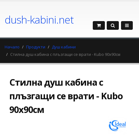
dush-kabini.net
Начало
Продукти
Душ кабини
Стилна душ кабина с плъзгащи се врати - Kubo 90x90см
Стилна душ кабина с
плъзгащи се врати - Kubo
90x90см