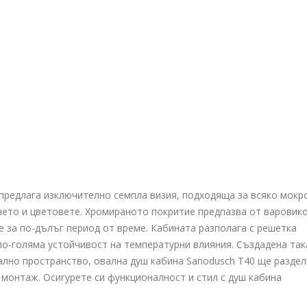
предлага изключително семпла визия, подходяща за всяко мокр
ето и цветовете. Хромираното покритие предпазва от варовик
е за по-дълъг период от време. Кабината разполага с решетка
о-голяма устойчивост на температурни влияния. Създадена так
мално пространство, овална душ кабина Sanodusch T40 ще раздел
монтаж. Осигурете си функционалност и стил с душ кабина