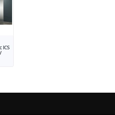
 ICS
V