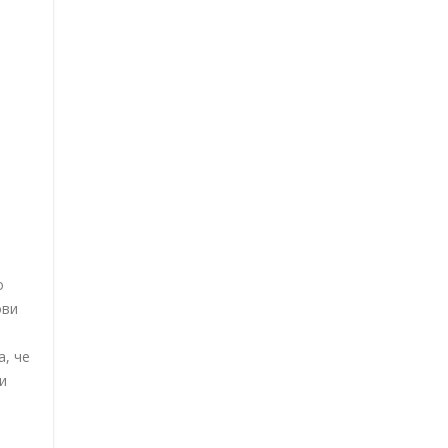
о
ови
а, че
и