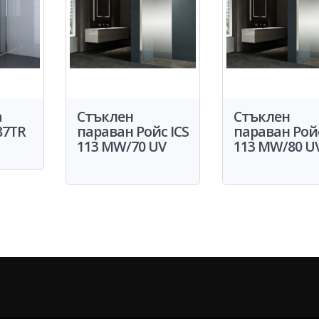
а
Стъклен
Стъклен
87TR
параван Ройс ICS
параван Ройс
113 MW/70 UV
113 MW/80 U