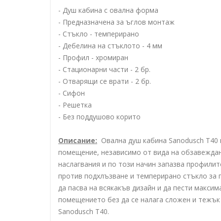
- Душ кабина с овална форма
- Предназначена за ъглов монтаж
- Стъкло - темперирано
- Дебелина на стъклото - 4 мм
- Профил - хромиран
- Стационарни части - 2 бр.
- Отварящи се врати - 2 бр.
- Сифон
- Решетка
- Без поддушово корито
Описание:
Овална душ кабина Sanodusch T40 
помещение, независимо от вида на обзавеждан
наслагвания и по този начин запазва профилит
против подхлъзване и темперирано стъкло за п
да пасва на всякакъв дизайн и да пести макси
помещението без да се налага сложен и тежък 
Sanodusch T40.