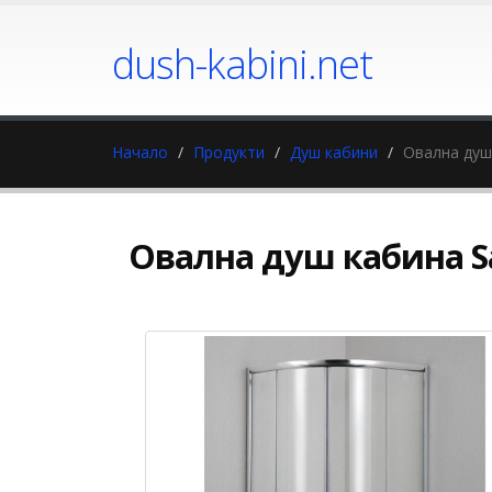
dush-kabini.net
Начало
Продукти
Душ кабини
Овална душ
Овална душ кабина S