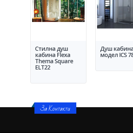
Стилна душ
Душ кабин
кабина Flexa
модел ICS 7
Thema Square
ELT22
За Контакти