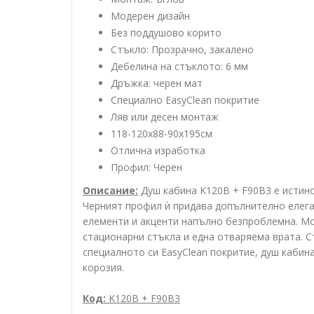
Модерен дизайн
Без поддушово корито
Стъкло: Прозрачно, закалено
Дебелина на стъклото: 6 мм
Дръжка: черен мат
Специално EasyClean покритие
Ляв или десен монтаж
118-120x88-90x195см
Отлична изработка
Профил: Черен
Описание:
Душ кабина K120B + F90B3 е истинс
Черният профил ѝ придава допълнително елега
елементи и акценти напълно безпроблемна. Мо
стационарни стъкла и една отваряема врата. С
специалното си EasyClean покритие, душ кабина
корозия.
Код:
K120B + F90B3