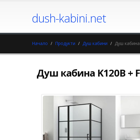
dush-kabini.net
Начало
Продукти
Душ кабини
Душ кабина
Душ кабина K120B + 