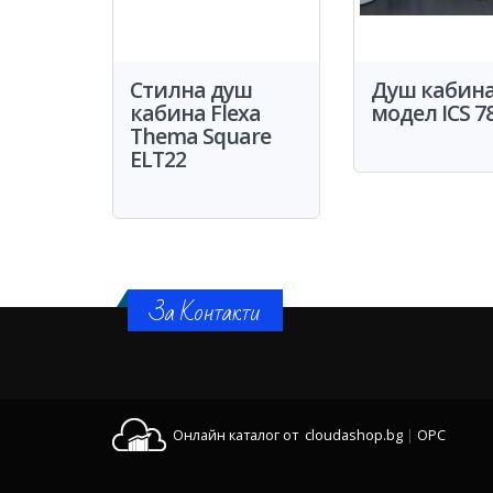
Стилна душ
Душ кабин
кабина Flexa
модел ICS 7
Thema Square
ELT22
За Контакти
Онлайн каталог от cloudashop.bg
|
OPC