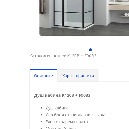
Каталожен номер: K120B + F90B3
Описание
Характеристики
Душ кабина K120B + F90B3
Душ кабина
Два броя стационарни стъкла
Една отварема врата
Монтаж: Ъглов