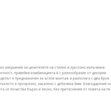
ко изкушение за ценителите на стилно и луксозно излъчване.
нтност, правейки комбинацията ѝ с разнообразие от декорни
делът е предназначен за ъглов монтаж и разполага с два броя
тъклото е прозрачно, закалено с дебелина 6мм. Благодарение н
та се почиства бързо и лесно, без притеснения от повята на пе