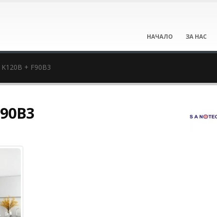
НАЧАЛО
ЗА НАС
 K120B + F90B3
F90B3