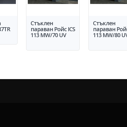
а
Стъклен
Стъклен
87TR
параван Ройс ICS
параван Ройс
113 MW/70 UV
113 MW/80 U