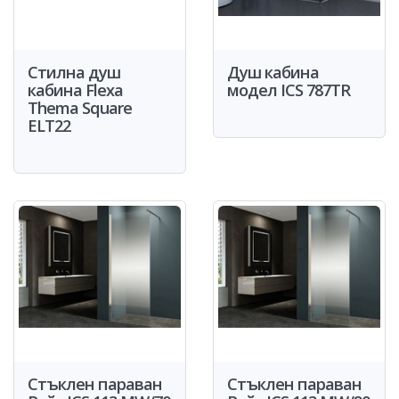
Стилна душ
Душ кабина
кабина Flexa
модел ICS 787TR
Thema Square
ELT22
Стъклен параван
Стъклен параван