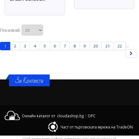
Показвай:
...
1
2
3
4
5
6
7
8
9
20
21
22
За Контакти
Онлайн каталог от cloudashop.bg
|
OPC
Част от търговската мрежа на TradeON