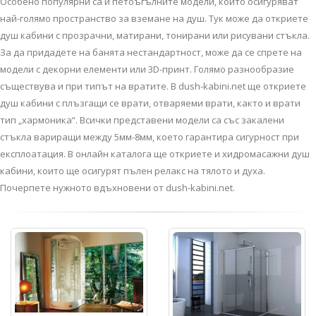
Особено популярни са и петоъгълните модели, които осигуряват
най-голямо пространство за вземане на душ. Тук може да откриете
душ кабини с прозрачни, матирани, тонирани или рисувани стъкла.
За да придадете на банята нестандартност, може да се спрете на
модели с декорни елементи или 3D-принт. Голямо разнообразие
съществува и при типът на вратите. В dush-kabini.net ще откриете
душ кабини с плъзгащи се врати, отваряеми врати, както и врати
тип „хармоника“. Всички представени модели са със закалени
стъкла вариращи между 5мм-8мм, което гарантира сигурност при
експлоатация. В онлайн каталога ще откриете и хидромасажни душ
кабини, които ще осигурят пълен релакс на тялото и духа.
Почерпете нужното вдъхновени от dush-kabini.net.