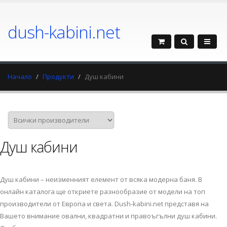
dush-kabini.net
Начало
Продукти
Душ кабини
Душ кабини
Душ кабини – неизменният елемент от всяка модерна баня. В
онлайн каталога ще откриете разнообразие от модели на топ
производители от Европа и света. Dush-kabini.net представя на
Вашето внимание овални, квадратни и правоъгълни душ кабини.