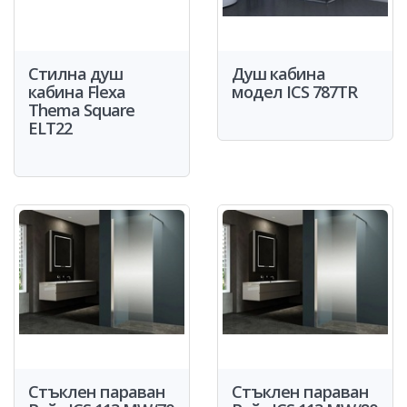
Стилна душ
Душ кабина
кабина Flexa
модел ICS 787TR
Thema Square
ELT22
Стъклен параван
Стъклен параван