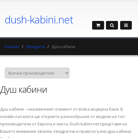
dush-kabini.net
Начало
Продукти
Душ кабини
Душ кабини
Душ кабини – неизменният елемент от всяка модерна баня. В
онлайн каталога ще откриете разнообразие от модели на топ
производители от Европа и света. Dush-kabini.net представя на
Вашето внимание овални, квадратни и правоъгълни душ кабини.