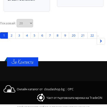
Показвай:
...
1
2
3
4
5
6
7
8
9
20
21
22
За Контакти
Онлайн каталог от cloudashop.bg
|
OPC
Част от търговската мрежа на TradeON