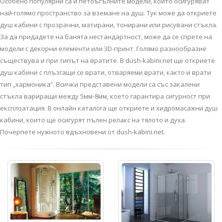
Особено популярни са и петоъгълните модели, които осигуряват
най-голямо пространство за вземане на душ. Тук може да откриете
душ кабини с прозрачни, матирани, тонирани или рисувани стъкла.
За да придадете на банята нестандартност, може да се спрете на
модели с декорни елементи или 3D-принт. Голямо разнообразие
съществува и при типът на вратите. В dush-kabini.net ще откриете
душ кабини с плъзгащи се врати, отваряеми врати, както и врати
тип „хармоника“. Всички представени модели са със закалени
стъкла вариращи между 5мм-8мм, което гарантира сигурност при
експлоатация. В онлайн каталога ще откриете и хидромасажни душ
кабини, които ще осигурят пълен релакс на тялото и духа.
Почерпете нужното вдъхновени от dush-kabini.net.