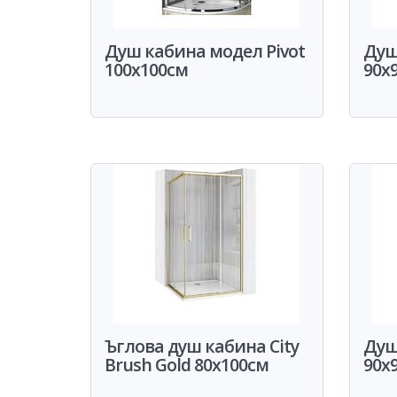
Душ кабина модел Pivot
Душ
100x100см
90x
Ъглова душ кабина City
Душ
Brush Gold 80x100см
90x