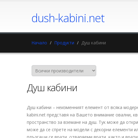
dush-kabini.net
Начало
Продукти
Душ кабини
Душ кабини
Душ кабини – неизменният елемент от всяка модерн
kabini.net представя на Вашето внимание овални, 
пространство за вземане на душ. Тук може да откри
може да се спрете на модели с декорни елементи ил
плъзгащи се врати, отваряеми врати, както и врат