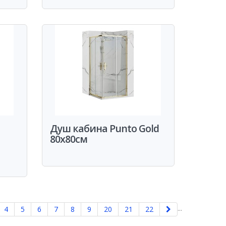
Душ кабина Punto Gold
80x80см
...
4
5
6
7
8
9
20
21
22