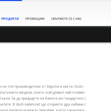
ПРОДУКТИ
ПРОМОЦИИ
СВЪРЖЕТЕ СЕ С НАС
 на топ производители от Европа и света. Dush-
етоъгълните модели, които осигуряват най-голямо
тъкла. За да придадете на банята нестандартност,
тите. В dush-kabini.net ще откриете душ кабини с
стъкла вариращи между 5мм-8мм, което гарантира