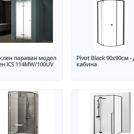
клен параван модел
Pivot Black 90x90см -
ен ICS 114MW/100UV
кабина