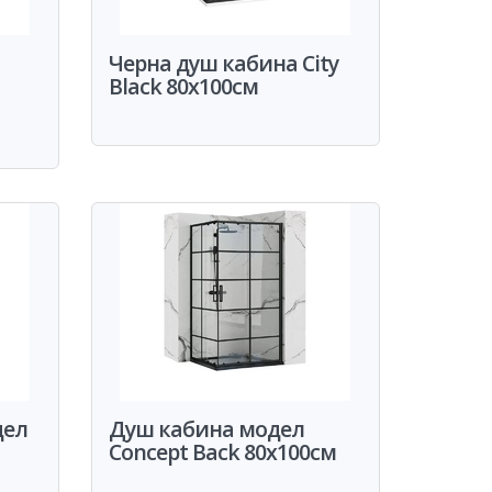
Черна душ кабина City
Black 80x100см
дел
Душ кабина модел
Concept Back 80x100см