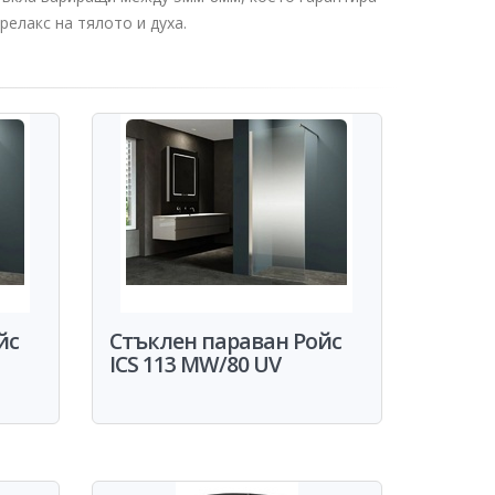
елакс на тялото и духа.
йс
Стъклен параван Ройс
ICS 113 MW/80 UV