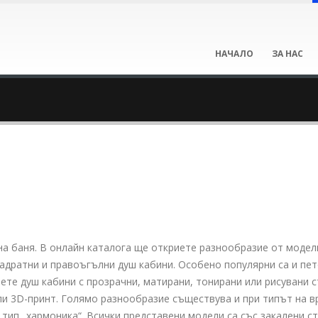
НАЧАЛО
ЗА НАС
а баня. В онлайн каталога ще откриете разнообразие от модели
квадратни и правоъгълни душ кабини. Особено популярни са и п
ете душ кабини с прозрачни, матирани, тонирани или рисувани с
и 3D-принт. Голямо разнообразие съществува и при типът на вра
и тип „хармоника“. Всички представени модели са със закалени 