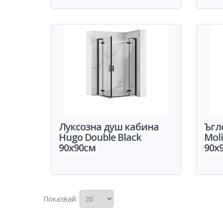
Луксозна душ кабина
Ъгл
Hugo Double Black
Mol
90x90см
90x
Показвай: