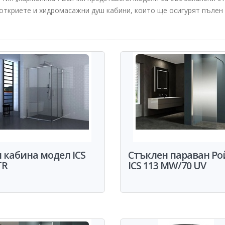
откриете и хидромасажни душ кабини, които ще осигурят пълен р
 кабина модел ICS
Стъклен параван Ро
TR
ICS 113 MW/70 UV