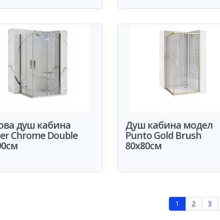
ова душ кабина
Душ кабина модел
ier Chrome Double
Punto Gold Brush
90см
80x80см
1
2
3