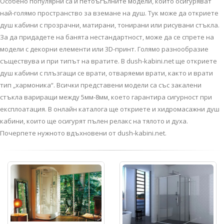
Особено популярни са и петоъгълните модели, които осигуряват
най-голямо пространство за вземане на душ. Тук може да откриете
душ кабини с прозрачни, матирани, тонирани или рисувани стъкла.
За да придадете на банята нестандартност, може да се спрете на
модели с декорни елементи или 3D-принт. Голямо разнообразие
съществува и при типът на вратите. В dush-kabini.net ще откриете
душ кабини с плъзгащи се врати, отваряеми врати, както и врати
тип „хармоника“. Всички представени модели са със закалени
стъкла вариращи между 5мм-8мм, което гарантира сигурност при
експлоатация. В онлайн каталога ще откриете и хидромасажни душ
кабини, които ще осигурят пълен релакс на тялото и духа.
Почерпете нужното вдъхновени от dush-kabini.net.