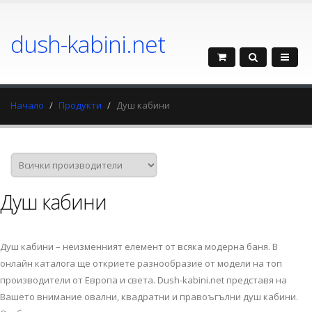
dush-kabini.net
Начало
Продукти
Душ кабини
Душ кабини
Душ кабини – неизменният елемент от всяка модерна баня. В
онлайн каталога ще откриете разнообразие от модели на топ
производители от Европа и света. Dush-kabini.net представя на
Вашето внимание овални, квадратни и правоъгълни душ кабини.