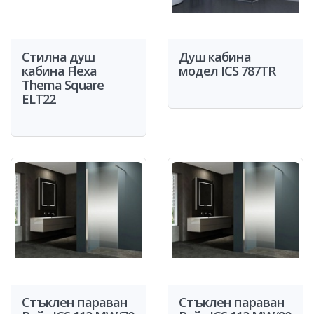
Стилна душ
Душ кабина
кабина Flexa
модел ICS 787TR
Thema Square
ELT22
Стъклен параван
Стъклен параван