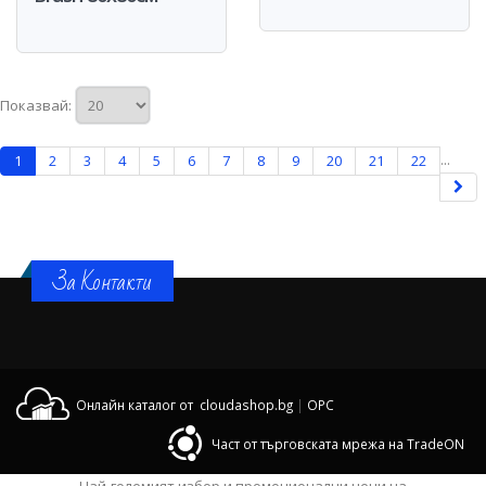
Показвай:
...
1
2
3
4
5
6
7
8
9
20
21
22
За Контакти
Онлайн каталог от cloudashop.bg
|
OPC
Част от търговската мрежа на TradeON