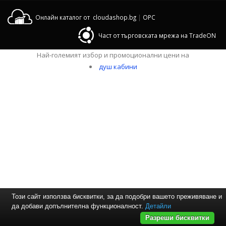
Онлайн каталог от cloudashop.bg
|
OPC
Част от търговската мрежа на TradeON
Най-големият избор и промоционални цени на
душ кабини
Този сайт използва бисквитки, за да подобри вашето преживяване и
да добави допълнителна функционалност.
Детайли
Разреши бисквитки