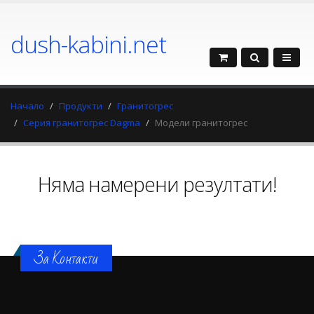
dush-kabini.net
Начало
Продукти
Гранитогрес
Серия гранитогрес Dagma
Модели гранитогрес
Няма намерени резултати!
За Контакти