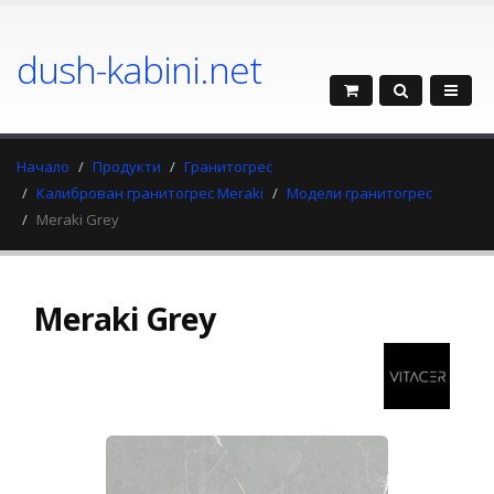
dush-kabini.net
Начало
Продукти
Гранитогрес
Калиброван гранитогрес Meraki
Модели гранитогрес
Meraki Grey
Meraki Grey