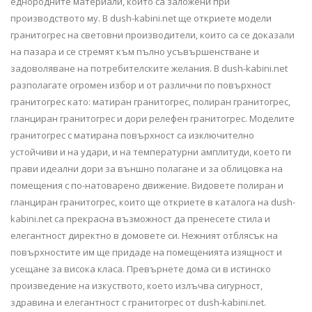
еднородните материали, които са заложени при
производството му. В dush-kabini.net ще откриете модели
гранитогрес на световни производители, които са се доказали
на пазара и се стремят към пълно усъвършенстване и
задоволяване на потребителските желания. В dush-kabini.net
разполагате огромен избор и от различни по повърхност
гранитогрес като: матиран гранитогрес, полиран гранитогрес,
гланциран гранитогрес и дори релефен гранитогрес. Моделите
гранитогрес с матирана повърхност са изключително
устойчиви и на удари, и на температурни амплитуди, което ги
прави идеални дори за външно полагане и за облицовка на
помещения с по-натоварено движение. Видовете полиран и
гланциран гранитогрес, които ще откриете в каталога на dush-
kabini.net са прекрасна възможност да пренесете стила и
елегантност директно в домовете си. Нежният отблясък на
повърхностите им ще придаде на помещенията изящност и
усещане за висока класа. Превърнете дома си в истинско
произведение на изкуството, което излъчва сигурност,
здравина и елегантност с гранитогрес от dush-kabini.net.